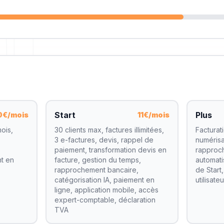
Start
Plus
0€/mois
11€/mois
mois,
30 clients max, factures illimitées,
Facturat
3 e-factures, devis, rappel de
numérisa
paiement, transformation devis en
rapproc
nt en
facture, gestion du temps,
automati
rapprochement bancaire,
de Start,
catégorisation IA, paiement en
utilisateu
ligne, application mobile, accès
expert-comptable, déclaration
TVA