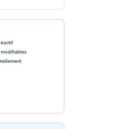
éactif
 modifiables
nnellement