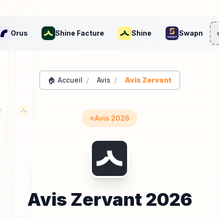
Orus
Shine Facture
Shine
Swapn
🏠 Accueil
/
Avis
/
Avis Zervant
⭐
Avis
2026
Avis
Zervant
2026