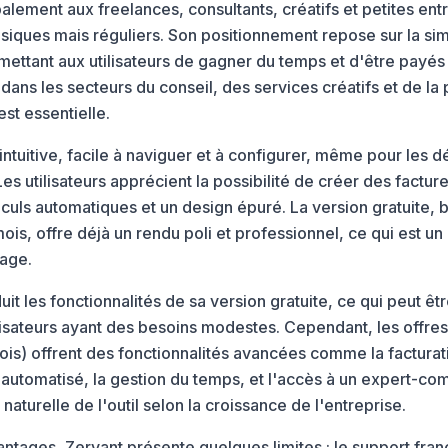
alement aux freelances, consultants, créatifs et petites ent
iques mais réguliers. Son positionnement repose sur la simpli
mettant aux utilisateurs de gagner du temps et d'être payés 
 dans les secteurs du conseil, des services créatifs et de la
est essentielle.
st intuitive, facile à naviguer et à configurer, même pour les
Les utilisateurs apprécient la possibilité de créer des factur
uls automatiques et un design épuré. La version gratuite, b
 mois, offre déjà un rendu poli et professionnel, ce qui est 
rage.
it les fonctionnalités de sa version gratuite, ce qui peut 
lisateurs ayant des besoins modestes. Cependant, les offres
is) offrent des fonctionnalités avancées comme la facturati
utomatisé, la gestion du temps, et l'accès à un expert-co
aturelle de l'outil selon la croissance de l'entreprise.
ages, Zervant présente quelques limites : le support frança