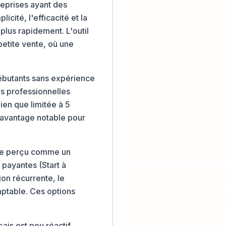
reprises ayant des
cité, l'efficacité et la
plus rapidement. L'outil
 petite vente, où une
 débutants sans expérience
es professionnelles
ien que limitée à 5
un avantage notable pour
être perçu comme un
 payantes (Start à
on récurrente, le
mptable. Ces options
is est peu réactif,