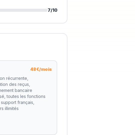
7
/10
48€/mois
ion récurrente,
tion des reçus,
hement bancaire
sé, toutes les fonctions
 support français,
rs illimités