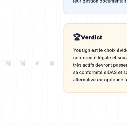
leur gestion documentair
🏆
Verdict
Yousign est le choix évid
conformité légale et souv
très actifs devront passer
sa conformité eIDAS et so
alternative européenne 