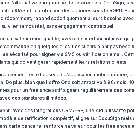
mme l'alternative européenne de référence à DocuSign, ave
formité eIDAS et la protection des données sous le RGPD. Pour
ée récemment, répond spécifiquement à leurs besoins avec 
un suivi en temps réel, sans engagement contractuel.
nce utilisateur remarquable, avec une interface intuitive qui
de commande en quelques clics. Les clients n'ont pas besoin
ien sécurisé pour signer via SMS ou vérification email. Cett
nts qui doivent gérer rapidement leurs relations clients.
nconvénient reste l'absence d'application mobile dédiée, ce 
ne. De plus, bien que l'offre One soit attractive à 9€/mois, 
ntes pour un freelance actif signant régulièrement des contra
avec des signatures illimitées.
nt, avec des intégrations CRM/ERP, une API puissante pour
modèle de tarification compétitif, aligné sur DocuSign mais
sans carte bancaire, renforce sa valeur pour les freelances e