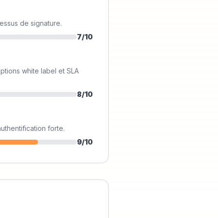
essus de signature.
7
/10
ptions white label et SLA
8
/10
thentification forte.
9
/10