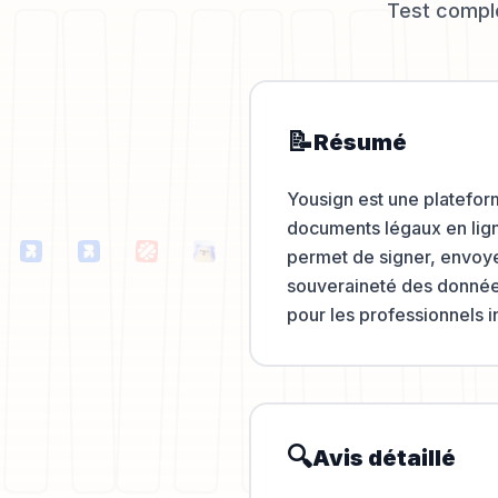
Test complet
📝
Résumé
Yousign est une platefor
documents légaux en lign
permet de signer, envoy
souveraineté des données 
pour les professionnels 
🔍
Avis détaillé