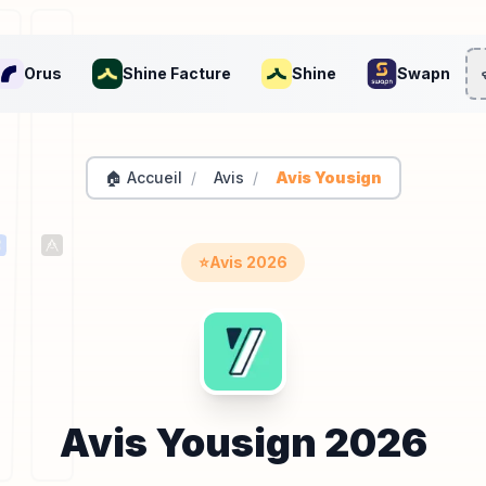
Orus
Shine Facture
Shine
Swapn
🏠 Accueil
/
Avis
/
Avis Yousign
⭐
Avis
2026
Avis
Yousign
2026