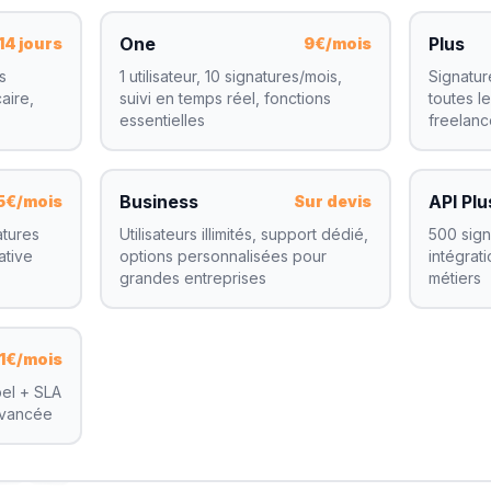
One
Plus
14 jours
9€/mois
s
1 utilisateur, 10 signatures/mois,
Signatures
aire,
suivi en temps réel, fonctions
toutes l
essentielles
freelanc
Business
API Plu
5€/mois
Sur devis
atures
Utilisateurs illimités, support dédié,
500 sign
ative
options personnalisées pour
intégrati
grandes entreprises
métiers
31€/mois
bel + SLA
avancée