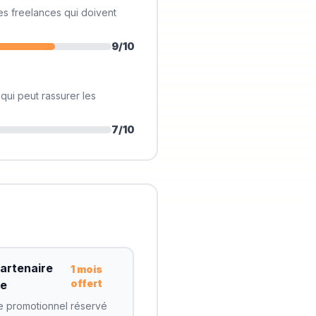
es freelances qui doivent
9
/10
qui peut rassurer les
7
/10
partenaire
1 mois
offert
e
e promotionnel réservé