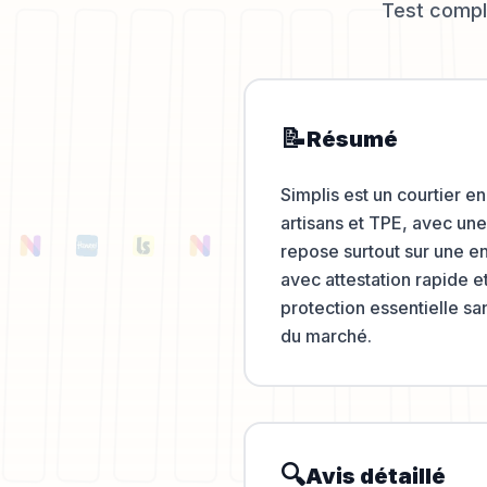
Test comple
📝
Résumé
Simplis est un courtier e
artisans et TPE, avec un
repose surtout sur une e
avec attestation rapide e
protection essentielle sa
du marché.
🔍
Avis détaillé