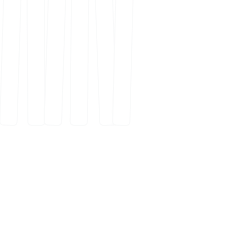
FreelanceKit
Répertoire des meilleures ressources pour
freelances | indépendants | solopreneurs pour
réussir dans leur solobusiness