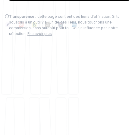
Transparence :
cette page contient des liens d'affiliation. Si tu
souscris à un outil via l'un de ces liens, nous touchons une
commission, sans surcoût pour toi. Cela n'influence pas notre
sélection.
En savoir plus