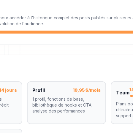
 pour accéder à l'historique complet des posts publiés sur plusieur
volution de l'audience.
1
Profil
14 jours
19,95 $/mois
Team
m
s
1 profil, fonctions de base,
Plans po
rédit
bibliothèque de hooks et CTA,
utilisate
analyse des performances
support