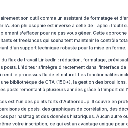
airement son outil comme un assistant de formatage et d'
 IA. Son philosophie est inverse à celle de Taplio : l'outil
implement s'effacer pour ne pas vous gêner. Cette approche 
tants et freelances qui souhaitent maintenir le contrôle total
iant d'un support technique robuste pour la mise en forme.
é du flux de travail LinkedIn : rédaction, formatage, prévisual
es posts. L'éditeur s'intègre directement dans l'interface de
rend le processus fluide et naturel. Les fonctionnalités inc
une bibliothèque de CTA (150+), la gestion des brouillons, 
e des posts remontant à plusieurs années grâce à l'import de l
s est l'un des points forts d'AuthoredUp. Il couvre en prof
araisons de posts, des graphiques de corrélation, des dé
ces par hashtag et des données historiques. Aucun autre ou
même votre inscription, ce qui est un avantage unique pour