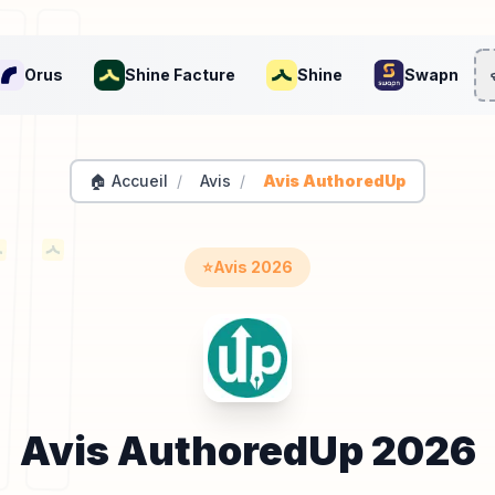
Orus
Shine Facture
Shine
Swapn
🏠 Accueil
/
Avis
/
Avis AuthoredUp
⭐
Avis
2026
Avis
AuthoredUp
2026