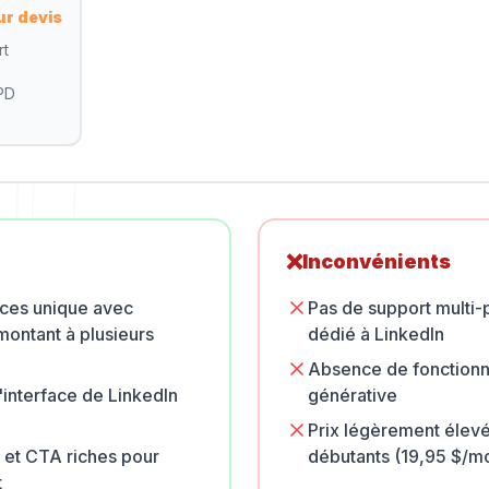
ur devis
rt
PD
❌
Inconvénients
ces unique avec
Pas de support multi
montant à plusieurs
dédié à LinkedIn
Absence de fonctionna
l'interface de LinkedIn
générative
Prix légèrement élevé
 et CTA riches pour
débutants (19,95 $/mo
t