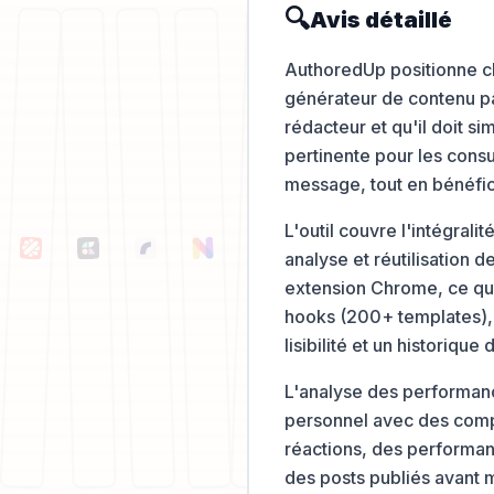
🔍
Avis détaillé
AuthoredUp positionne cl
générateur de contenu par
rédacteur et qu'il doit s
pertinente pour les consul
message, tout en bénéfic
L'outil couvre l'intégralit
analyse et réutilisation d
extension Chrome, ce qui 
hooks (200+ templates), 
lisibilité et un historiqu
L'analyse des performance
personnel avec des comp
réactions, des performan
des posts publiés avant 