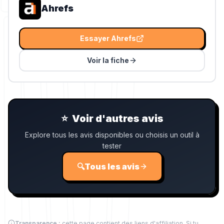
Ahrefs
Essayer
Ahrefs
Voir la fiche
⭐
Voir d'autres avis
Explore tous les avis disponibles ou choisis un outil à
tester
🔍
Tous les avis
Transparence :
cette page contient des liens d'affiliation. Si tu