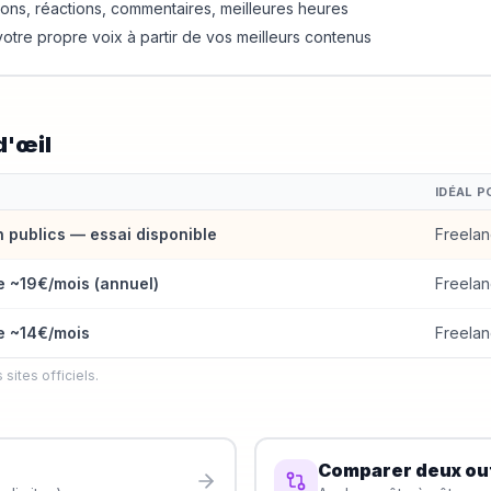
ions, réactions, commentaires, meilleures heures
otre propre voix à partir de vos meilleurs contenus
d'œil
IDÉAL P
n publics — essai disponible
Freelan
de ~19€/mois (annuel)
Freelan
de ~14€/mois
Freelan
 sites officiels.
Comparer deux out