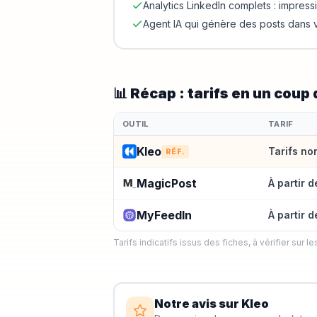
Analytics LinkedIn complets : impress
Agent IA qui génère des posts dans v
📊 Récap : tarifs en un coup 
OUTIL
TARIF
Kleo
Tarifs no
RÉF.
MagicPost
À partir 
MyFeedIn
À partir 
Tarifs indicatifs issus des fiches, à vérifier sur les
Notre avis sur
Kleo