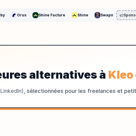
by
Orus
Shine Facture
Shine
Swapn
Spons
eures alternatives à
Kleo
(
LinkedIn
)
, sélectionnées pour les freelances et peti