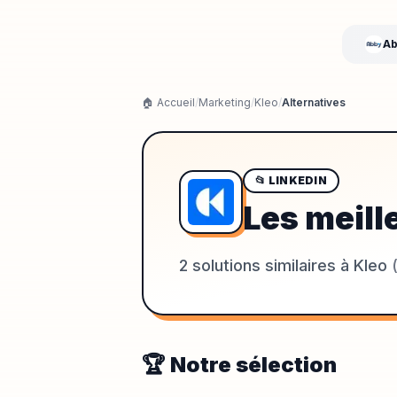
Ab
🏠 Accueil
/
Marketing
/
Kleo
/
Alternatives
📂
LINKEDIN
Les meill
2
solutions similaires à
Kleo
🏆 Notre sélection