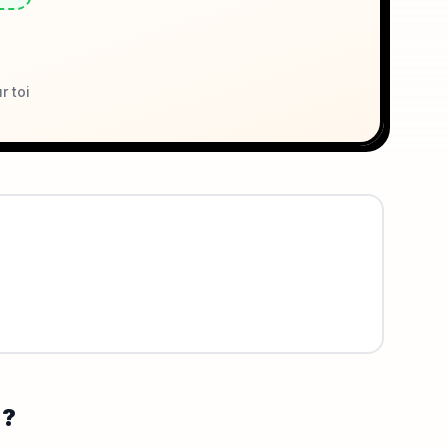
r toi
?