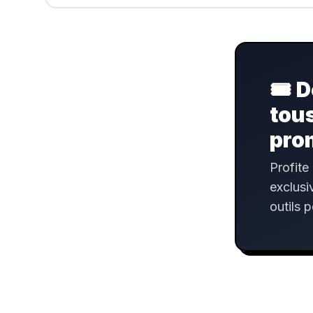
🎟️
D
tou
pro
Profite
exclusi
outils 