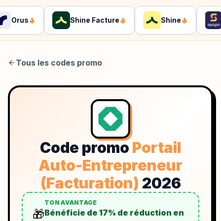
Orus
Shine Facture
Shine
Tous les codes promo
Code promo
Portail
Auto-Entrepreneur
(Facturation)
2026
TON AVANTAGE
🎁
Bénéficie de 17% de réduction en