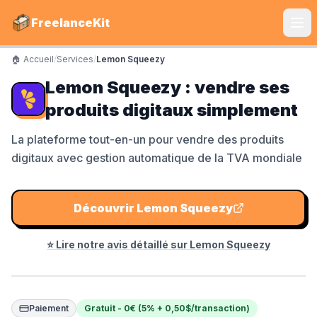
FreelanceKit
🏠 Accueil
/
Services
/
Lemon Squeezy
CATÉGORIES
Lemon Squeezy : vendre ses
Services
produits digitaux simplement
S'instruire
La plateforme tout-en-un pour vendre des produits
digitaux avec gestion automatique de la TVA mondiale
Boîte à Outils
Communiquer
Découvrir
Lemon Squeezy
Marketing
⭐ Lire notre avis détaillé sur
Lemon Squeezy
LE TOP DU TOP
Shine Facture
Paiement
Gratuit - 0€ (5% + 0,50$/transaction)