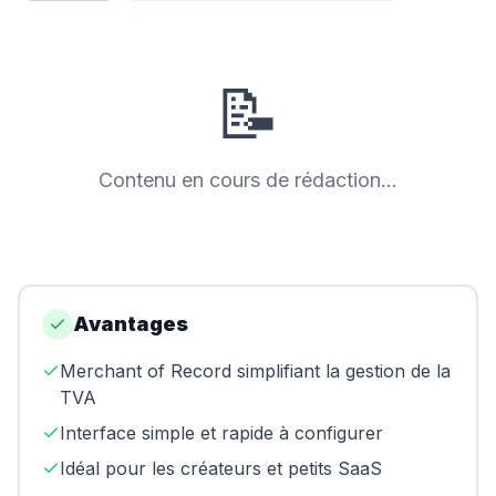
Swapn
Orus
📝
Abby
Shine
Contenu en cours de rédaction...
Proposer un outil
Donner mon avis
Sponsoriser FreelanceKit
Avantages
Merchant of Record simplifiant la gestion de la
TVA
Interface simple et rapide à configurer
Idéal pour les créateurs et petits SaaS