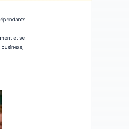
ndépendants
ement et se
 business,