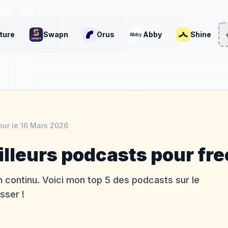
ture
Swapn
Orus
Abby
Shine
our le
16 Mars 2026
illeurs podcasts pour fr
en continu. Voici mon top 5 des podcasts sur le
sser !