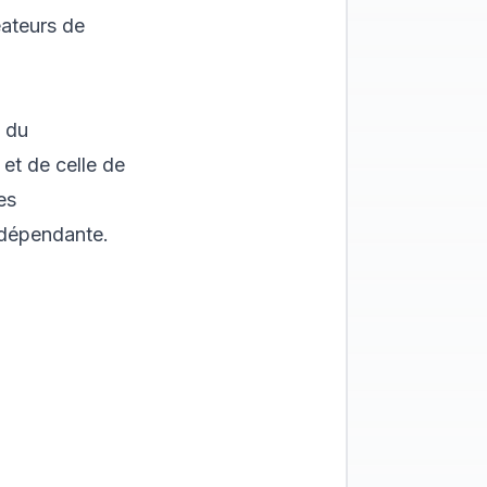
éateurs de
s du
 et de celle de
es
ndépendante.