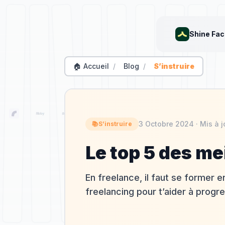
Shine Fac
🏠 Accueil
/
Blog
/
S’instruire
3 Octobre 2024
· Mis à j
📚
S’instruire
Le top 5 des me
En freelance, il faut se former 
freelancing pour t’aider à progre