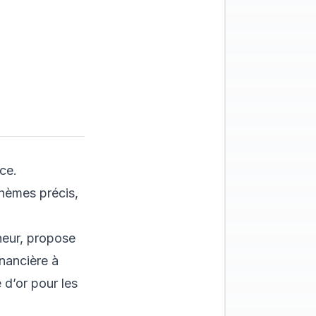
ce.
thèmes précis,
neur, propose
inancière à
 d’or pour les