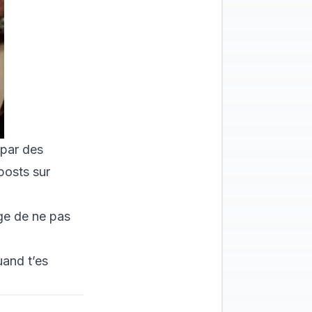
par des
posts sur
age de ne pas
uand t’es